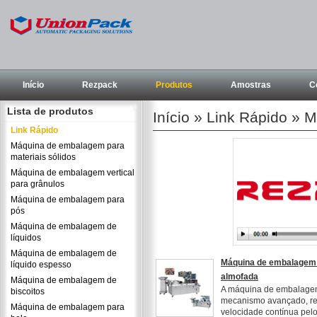
Início
Rezpack
Produtos
Amostras
C
Lista de produtos
Início
» Link Rápido » M
Link Rápido
Máquina de embalagem para
materiais sólidos
Máquina de embalagem vertical
para grânulos
Máquina de embalagem para
pós
Máquina de embalagem de
líquidos
Máquina de embalagem de
Máquina de embalagem 
líquido espesso
almofada
Máquina de embalagem de
A máquina de embalagem
biscoitos
mecanismo avançado, r
Máquina de embalagem para
velocidade contínua pelo