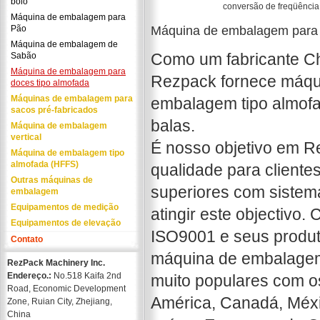
bolo
conversão de freqüência, 
Máquina de embalagem para
Pão
Máquina de embalagem para 
Máquina de embalagem de
Como um fabricante C
Sabão
Máquina de embalagem para
Rezpack fornece máqui
doces tipo almofada
Máquinas de embalagem para
embalagem tipo almofa
sacos pré-fabricados
balas.
Máquina de embalagem
vertical
É nosso objetivo em R
Máquina de embalagem tipo
almofada (HFFS)
qualidade para cliente
Outras máquinas de
superiores com sistema
embalagem
Equipamentos de medição
atingir este objectivo
Equipamentos de elevação
ISO9001 e seus produ
Contato
máquina de embalagem 
RezPack Machinery Inc.
Endereço.:
No.518 Kaifa 2nd
muito populares com os
Road, Economic Development
América, Canadá, Méxic
Zone, Ruian City, Zhejiang,
China