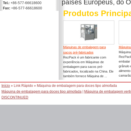
países Europeus, do Or
Tel.:
+86-577-66618600
Fax:
+86-577-66618600
Produtos Princip
Máquinas de embalagem para
Máquina 
Máquina 
sacos pré-fabricados
RezPack
RezPack é um fabricante com
embalar 
experiência em Máquinas de
grânulo 
embalagem para sacos pré-
alimento
fabricados, localizado na China. Ele
camarão,
também fornece Máquina de ...
Início
» Link Rápido » Máquina de embalagem para doces tipo almofada
Máquina de embalagem para doces tipo almofada
|
Máquina de embalagem verti
DISCONTINUED