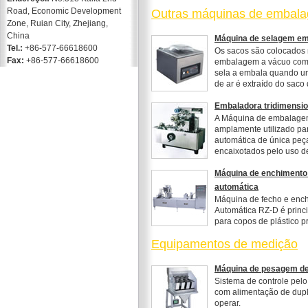
Road, Economic Development
Outras máquinas de embal
Zone, Ruian City, Zhejiang,
China
Máquina de selagem e
Tel.:
+86-577-66618600
Os sacos são colocados
Fax:
+86-577-66618600
embalagem a vácuo com 
sela a embala quando u
de ar é extraído do saco 
Embaladora tridimensio
A Máquina de embalagem
amplamente utilizado p
automática de única peç
encaixotados pelo uso de 
Máquina de enchimento
automática
Máquina de fecho e enc
Automática RZ-D é princ
para copos de plástico pré
Equipamentos de medição
Máquina de pesagem de
Sistema de controle pel
com alimentação de dupla
operar.