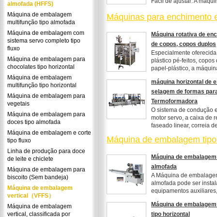
Fácil de ajustar: A máqu
almofada (HFFS)
Máquina de embalagem
Máquinas para enchimento 
multifunção tipo almofada
Máquina de embalagem com
Máquina rotativa de en
sistema servo completo tipo
de copos, copos duplos
fluxo
Especialmente oferecida
Máquina de embalagem para
plástico pé-feitos, copo
chocolates tipo horizontal
papel-plástico, a máquina
Máquina de embalagem
máquina horizontal de 
multifunção tipo horizontal
selagem de formas para
Máquina de embalagem para
Termoformadora
vegetais
O sistema de condução e 
Máquina de embalagem para
motor servo, a caixa de 
doces tipo almofada
faseado linear, correia d
Máquina de embalagem e corte
Máquina de embalagem tipo
tipo fluxo
Linha de produção para doce
Máquina de embalagem 
de leite e chiclete
almofada
Máquina de embalagem para
A Máquina de embalagem
biscoito (Sem bandeja)
almofada pode ser insta
Máquina de embalagem
equipamentos auxiliares, 
vertical（VFFS）
Máquina de embalagem 
Máquina de embalagem
vertical, classificada por
tipo horizontal