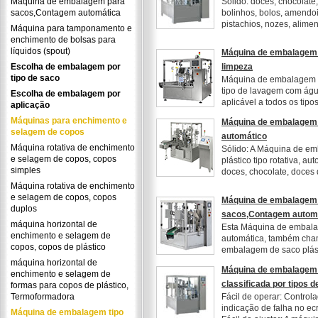
Máquina de embalagem para
Sólido: doces, chocolate
sacos,Contagem automática
bolinhos, bolos, amendoi
pistachios, nozes, alimen
Máquina para tamponamento e
enchimento de bolsas para
líquidos (spout)
Máquina de embalagem 
Escolha de embalagem por
limpeza
tipo de saco
Máquina de embalagem p
tipo de lavagem com ág
Escolha de embalagem por
aplicável a todos os tipos
aplicação
Máquinas para enchimento e
Máquina de embalagem 
selagem de copos
automático
Máquina rotativa de enchimento
Sólido: A Máquina de e
e selagem de copos, copos
plástico tipo rotativa, au
simples
doces, chocolate, doces d
Máquina rotativa de enchimento
e selagem de copos, copos
Máquina de embalagem
duplos
sacos,Contagem autom
máquina horizontal de
Esta Máquina de embal
enchimento e selagem de
automática, também ch
copos, copos de plástico
embalagem de saco plásti
máquina horizontal de
Máquina de embalagem 
enchimento e selagem de
classificada por tipos d
formas para copos de plástico,
Termoformadora
Fácil de operar: Control
indicação de falha no ecrã
Máquina de embalagem tipo