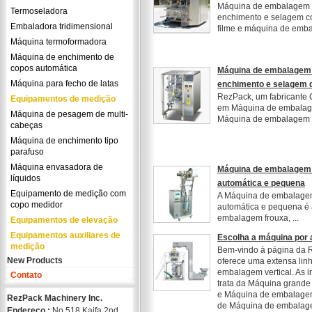
Máquina de embalagem ve
Termoseladora
enchimento e selagem c
Embaladora tridimensional
filme e máquina de embal
Máquina termoformadora
Máquina de enchimento de
copos automática
Máquina de embalagem v
Máquina para fecho de latas
enchimento e selagem d
RezPack, um fabricante C
Equipamentos de medição
em Máquina de embalagem
Máquina de pesagem de multi-
Máquina de embalagem ver
cabeças
Máquina de enchimento tipo
parafuso
Máquina envasadora de
Máquina de embalagem v
líquidos
automática e pequena
Equipamento de medição com
A Máquina de embalagem 
copo medidor
automática e pequena é 
embalagem frouxa, ...
Equipamentos de elevação
Equipamentos auxiliares de
Escolha a máquina por 
medição
Bem-vindo à página da 
New Products
oferece uma extensa lin
embalagem vertical. As i
Contato
trata da Máquina grand
e Máquina de embalagem 
RezPack Machinery Inc.
de Máquina de embalagem 
Endereço.:
No.518 Kaifa 2nd