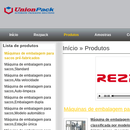
Início
Rezpack
Produtos
Amostras
C
Lista de produtos
Início
» Produtos
Máquinas de embalagem para
sacos pré-fabricados
Máquina de embalagem para
sacos,Standard
Máquina de embalagem para
sacos,Alta velocidade
Máquina de embalagem para
sacos,Auto-limpeza
Máquina de embalagem para
sacos,Embalagem dupla
Máquinas de embalagem par
Máquina de embalagem para
sacos,Modelo automático
Máquina de embalagem para
Máquina de embalagem 
sacos,Estação única
classificada por model