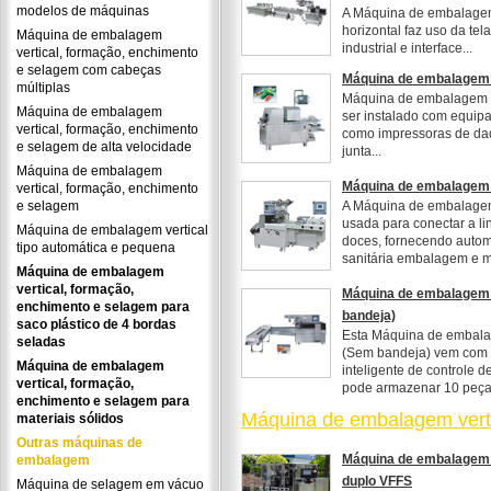
modelos de máquinas
A Máquina de embalagem
horizontal faz uso da tel
Máquina de embalagem
industrial e interface...
vertical, formação, enchimento
e selagem com cabeças
Máquina de embalagem 
múltiplas
Máquina de embalagem p
Máquina de embalagem
ser instalado com equip
vertical, formação, enchimento
como impressoras de dad
e selagem de alta velocidade
junta...
Máquina de embalagem
Máquina de embalagem e
vertical, formação, enchimento
e selagem
A Máquina de embalagem
usada para conectar a l
Máquina de embalagem vertical
doces, fornecendo automá
tipo automática e pequena
sanitária embalagem e me
Máquina de embalagem
vertical, formação,
Máquina de embalagem 
enchimento e selagem para
bandeja)
saco plástico de 4 bordas
Esta Máquina de embala
seladas
(Sem bandeja) vem com
Máquina de embalagem
inteligente de controle 
vertical, formação,
pode armazenar 10 peças
enchimento e selagem para
Máquina de embalagem vert
materiais sólidos
Outras máquinas de
Máquina de embalagem v
embalagem
duplo VFFS
Máquina de selagem em vácuo