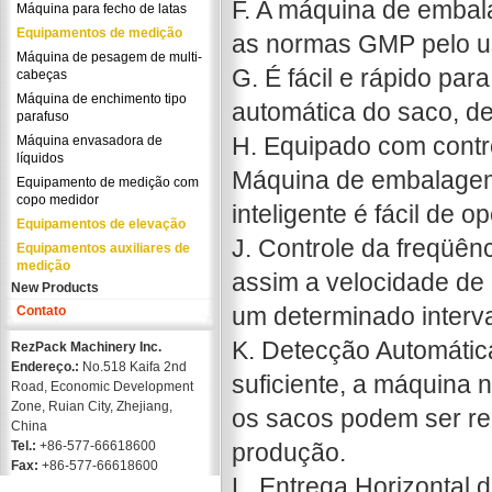
F. A máquina de emba
Máquina para fecho de latas
Equipamentos de medição
as normas GMP pelo us
Máquina de pesagem de multi-
G. É fácil e rápido par
cabeças
Máquina de enchimento tipo
automática do saco, d
parafuso
H. Equipado com cont
Máquina envasadora de
líquidos
Máquina de embalagem p
Equipamento de medição com
copo medidor
inteligente é fácil de op
Equipamentos de elevação
J. Controle da freqüênc
Equipamentos auxiliares de
medição
assim a velocidade de
New Products
um determinado interva
Contato
K. Detecção Automátic
RezPack Machinery Inc.
Endereço.:
No.518 Kaifa 2nd
suficiente, a máquina 
Road, Economic Development
Zone, Ruian City, Zhejiang,
os sacos podem ser reu
China
Tel.:
+86-577-66618600
produção.
Fax:
+86-577-66618600
L. Entrega Horizontal 