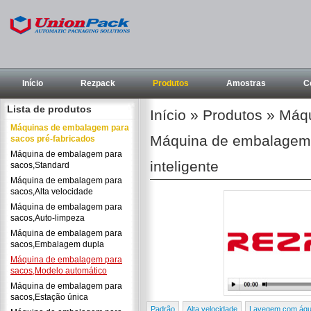
Início
Rezpack
Produtos
Amostras
C
Lista de produtos
Início
»
Produtos
»
Máqu
Máquinas de embalagem para
Máquina de embalagem pa
sacos pré-fabricados
Máquina de embalagem para
inteligente
sacos,Standard
Máquina de embalagem para
sacos,Alta velocidade
Máquina de embalagem para
sacos,Auto-limpeza
Máquina de embalagem para
sacos,Embalagem dupla
Máquina de embalagem para
sacos,Modelo automático
Máquina de embalagem para
sacos,Estação única
Padrão
Alta velocidade
Lavegem com ág