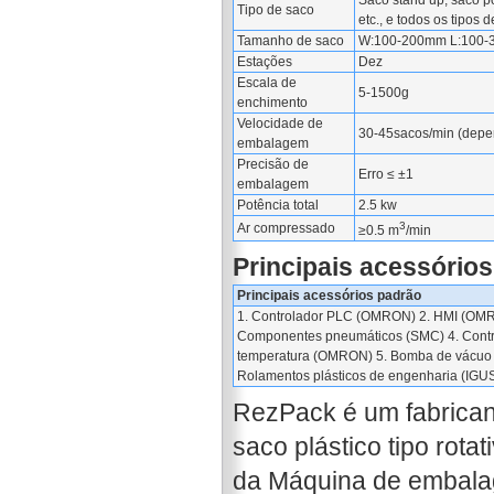
Saco stand up, saco po
Tipo de saco
etc., e todos os tipos
Tamanho de saco
W:100-200mm L:100
Estações
Dez
Escala de
5-1500g
enchimento
Velocidade de
30-45sacos/min (depe
embalagem
Precisão de
Erro ≤ ±1
embalagem
Potência total
2.5 kw
3
Ar compressado
≥0.5 m
/min
Principais acessório
Principais acessórios padrão
1. Controlador PLC (OMRON) 2. HMI (OMR
Componentes pneumáticos (SMC) 4. Contr
temperatura (OMRON) 5. Bomba de vácuo 
Rolamentos plásticos de engenharia (IGU
RezPack é um fabrica
saco plástico tipo rota
da Máquina de embala