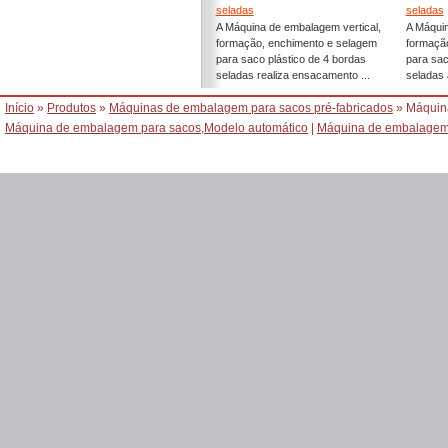
seladas
seladas
A Máquina de embalagem vertical,
A Máquin
formação, enchimento e selagem
formaçã
para saco plástico de 4 bordas
para sac
seladas realiza ensacamento ...
seladas 
Início
»
Produtos
»
Máquinas de embalagem para sacos pré-fabricados
» Máquina
Máquina de embalagem para sacos,Modelo automático
|
Máquina de embalagem 