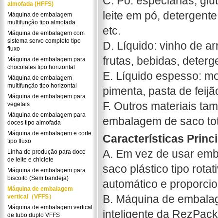
C. Pó: especiarias, glu
almofada (HFFS)
leite em pó, detergente
Máquina de embalagem
multifunção tipo almofada
etc.
Máquina de embalagem com
sistema servo completo tipo
D. Líquido: vinho de ar
fluxo
frutas, bebidas, deterge
Máquina de embalagem para
chocolates tipo horizontal
E. Líquido espesso: m
Máquina de embalagem
multifunção tipo horizontal
pimenta, pasta de feijão
Máquina de embalagem para
F. Outros materiais t
vegetais
Máquina de embalagem para
embalagem de saco tot
doces tipo almofada
Máquina de embalagem e corte
Características Princ
tipo fluxo
A. Em vez de usar em
Linha de produção para doce
de leite e chiclete
saco plástico tipo rotat
Máquina de embalagem para
biscoito (Sem bandeja)
automático e proporcio
Máquina de embalagem
B. Máquina de embalage
vertical（VFFS）
Máquina de embalagem vertical
inteligente da RezPac
de tubo duplo VFFS