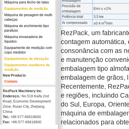
embalagem
Máquina para fecho de latas
Precisão de
Equipamentos de medição
Erro ≤ ±1%
embalagem
Máquina de pesagem de multi-
Potência total
3.5 kw
cabeças
3
Ar compressado
≥0.4 m
/min
Máquina de enchimento tipo
parafuso
RezPack, um fabricant
Máquina envasadora de
contagem automática, 
líquidos
Equipamento de medição com
consonância com as no
copo medidor
e manutenção convenie
Equipamentos de elevação
Equipamentos auxiliares de
embalagem tipo almofa
medição
New Products
embalagem de grãos, lí
Contato
Recentemente, RezPac
RezPack Machinery Inc.
e regiões, incluindo C
Endereço.:
No.518 Kaifa 2nd
Road, Economic Development
do Sul, Europa, Orient
Zone, Ruian City, Zhejiang,
máquina de embalagem 
China
Tel.:
+86-577-66618600
relacionados para obte
Fax:
+86-577-66618600