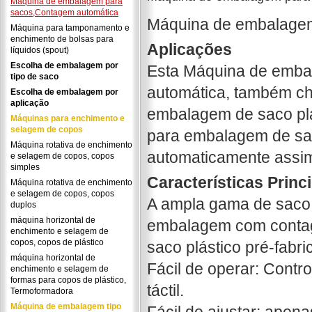
Máquina de embalagem para
sacos,Contagem automática
Máquina de embalage
Máquina para tamponamento e
enchimento de bolsas para
Aplicações
líquidos (spout)
Escolha de embalagem por
Esta Máquina de emb
tipo de saco
automática, também c
Escolha de embalagem por
aplicação
embalagem de saco plá
Máquinas para enchimento e
selagem de copos
para embalagem de s
Máquina rotativa de enchimento
automaticamente assim
e selagem de copos, copos
simples
Características Princ
Máquina rotativa de enchimento
e selagem de copos, copos
A ampla gama de saco 
duplos
máquina horizontal de
embalagem com contag
enchimento e selagem de
copos, copos de plástico
saco plástico pré-fabr
máquina horizontal de
Fácil de operar: Contr
enchimento e selagem de
formas para copos de plástico,
táctil.
Termoformadora
Máquina de embalagem tipo