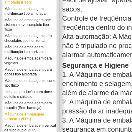
Fácil de ajustar: apen
almofada (HFFS)
sacos.
Máquina de embalagem
multifunção tipo almofada
Controle de freqüência
Máquina de embalagem com
sistema servo completo tipo
freqüência dentro do in
fluxo
Alta automação: A Máq
Máquina de embalagem para
chocolates tipo horizontal
não é tripulado no pr
Máquina de embalagem
multifunção tipo horizontal
alarmar automaticamen
Máquina de embalagem para
vegetais
Segurança e Higiene
Máquina de embalagem para
1. A Máquina de emba
doces tipo almofada
Máquina de embalagem e corte
enchimento e selagem, 
tipo fluxo
além de alarme da máq
Linha de produção para doce
de leite e chiclete
2. A máquina de embal
Máquina de embalagem para
biscoito (Sem bandeja)
pressão de ar inadequ
Máquina de embalagem
3. A Máquina de emba
vertical（VFFS）
Máquina de embalagem vertical
segurança em conjunto 
de tubo duplo VFFS