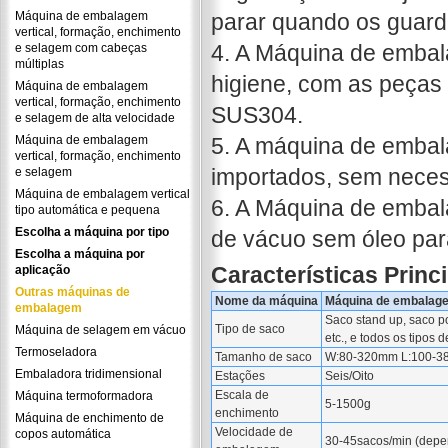
Máquina de embalagem
parar quando os guard
vertical, formação, enchimento
4. A Máquina de embal
e selagem com cabeças
múltiplas
higiene, com as peças 
Máquina de embalagem
vertical, formação, enchimento
SUS304.
e selagem de alta velocidade
Máquina de embalagem
5. A máquina de embal
vertical, formação, enchimento
importados, sem neces
e selagem
Máquina de embalagem vertical
6. A Máquina de emba
tipo automática e pequena
Escolha a máquina por tipo
de vácuo sem óleo par
Escolha a máquina por
Características Princ
aplicação
Outras máquinas de
Nome da máquina
Máquina de embalage
embalagem
Saco stand up, saco po
Tipo de saco
Máquina de selagem em vácuo
etc., e todos os tipos
Termoseladora
Tamanho de saco
W:80-320mm L:100-
Embaladora tridimensional
Estações
Seis/Oito
Escala de
Máquina termoformadora
5-1500g
enchimento
Máquina de enchimento de
Velocidade de
copos automática
30-45sacos/min (depe