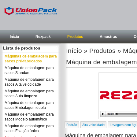
Início
Rezpack
Produtos
Amostras
C
Lista de produtos
Início
»
Produtos
»
Máqu
Máquinas de embalagem para
Máquina de embalagem
sacos pré-fabricados
Máquina de embalagem para
sacos,Standard
Máquina de embalagem para
sacos,Alta velocidade
Máquina de embalagem para
sacos,Auto-limpeza
Máquina de embalagem para
sacos,Embalagem dupla
Máquina de embalagem para
sacos,Modelo automático
Padrão
Alta velocidade
Lavegem com ág
Máquina de embalagem para
sacos,Estação única
Máquina de embalagem para