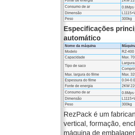
Fonte de energia
2KW 22
Consumo de ar
0.8Mps
Dimensão
L1115×
Peso
300kg
Especificações princ
automático
Nome da máquina
Máquina
Modelo
RZ-400
Capacidade
Max. 70
Largur
Tipo de saco
Compri
Max. largura do filme
Max. 3
Espessura do filme
0.04-0
Fonte de energia
2KW 22
Consumo de ar
0.8Mps
Dimensão
L1115×
Peso
300kg
RezPack é um fabrica
vertical, formação, en
máquina de embalagem 