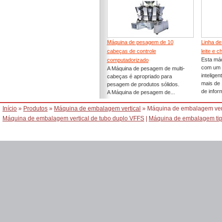
Máquina de pesagem de 10
Linha de
cabeças de controle
leite e c
Esta má
computadorizado
com um s
A Máquina de pesagem de multi-
intelige
cabeças é apropriado para
mais de 
pesagem de produtos sólidos.
de inform
A Máquina de pesagem de...
Início
»
Produtos
»
Máquina de embalagem vertical
» Máquina de embalagem vert
Máquina de embalagem vertical de tubo duplo VFFS
|
Máquina de embalagem tip