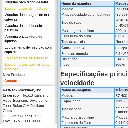
Máquina para fecho de latas
Nome da máquina
Máquina
Equipamentos de medição
Modelo
RZ-380
Max. velocidade de embalagem
(30-99)
Máquina de pesagem de multi-
cabeças
W: 40-
Tipo de saco
L: 40-2
Máquina de enchimento tipo
parafuso
Max. largura do filme
380mm
Espessura do filme
0.05-0
Máquina envasadora de
líquidos
Tipo de correia
filme In
Equipamento de medição com
Consumo de ar
0.6Mpa
copo medidor
Fonte de energia
6.5KW 
Equipamentos de elevação
Dimensão
L1458
Equipamentos auxiliares de
Peso
800kg
medição
Especificações princi
New Products
Contato
velocidade
RezPack Machinery Inc.
Nome da máquina
Máquina
Endereço.:
No.518 Kaifa 2nd
Modelo
RZ-400
Road, Economic Development
Capacidade
Max. 70
Zone, Ruian City, Zhejiang,
Largur
Tipo de saco
China
Compri
Tel.:
+86-577-66618600
Max. largura do filme
Max. 3
Fax:
+86-577-66618600
Espessura do filme
0.04-0