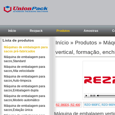
Início
Rezpack
Produtos
Amostras
C
Lista de produtos
Início
»
Produtos
»
Máqu
Máquinas de embalagem para
vertical, formação, enc
sacos pré-fabricados
Máquina de embalagem para
sacos,Standard
Máquina de embalagem para
sacos,Alta velocidade
Máquina de embalagem para
sacos,Auto-limpeza
Máquina de embalagem para
sacos,Embalagem dupla
Máquina de embalagem para
sacos,Modelo automático
RZ-380DS, RZ-400
RZO-900FC, RZO-900
Máquina de embalagem para
sacos,Estação única
Máquina de embalagem vertic