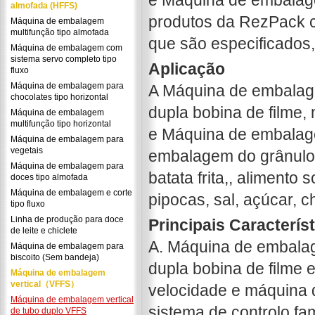
e Máquina de embalagem
almofada (HFFS)
produtos da RezPack c
Máquina de embalagem
multifunção tipo almofada
que são especificados
Máquina de embalagem com
sistema servo completo tipo
Aplicação
fluxo
Máquina de embalagem para
A Máquina de embalage
chocolates tipo horizontal
dupla bobina de filme,
Máquina de embalagem
multifunção tipo horizontal
e Máquina de embalage
Máquina de embalagem para
vegetais
embalagem do grânulo, 
Máquina de embalagem para
batata frita,, aliment
doces tipo almofada
Máquina de embalagem e corte
pipocas, sal, açúcar, c
tipo fluxo
Linha de produção para doce
Principais Caracterís
de leite e chiclete
A. Máquina de embalag
Máquina de embalagem para
biscoito (Sem bandeja)
dupla bobina de filme 
Máquina de embalagem
vertical（VFFS）
velocidade e máquina 
Máquina de embalagem vertical
sistema de controlo f
de tubo duplo VFFS