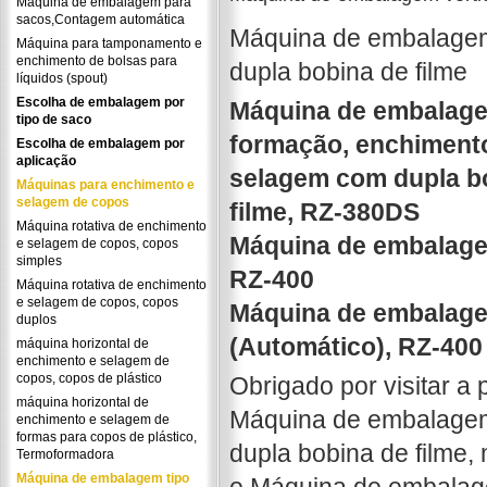
Máquina de embalagem para
sacos,Contagem automática
Máquina de embalagem 
Máquina para tamponamento e
enchimento de bolsas para
dupla bobina de filme
líquidos (spout)
Escolha de embalagem por
Máquina de embalagem
tipo de saco
formação, enchiment
Escolha de embalagem por
aplicação
selagem com dupla b
Máquinas para enchimento e
selagem de copos
filme, RZ-380DS
Máquina rotativa de enchimento
Máquina de embalagem
e selagem de copos, copos
simples
RZ-400
Máquina rotativa de enchimento
e selagem de copos, copos
Máquina de embalagem
duplos
(Automático), RZ-400
máquina horizontal de
enchimento e selagem de
copos, copos de plástico
Obrigado por visitar 
máquina horizontal de
Máquina de embalagem 
enchimento e selagem de
formas para copos de plástico,
dupla bobina de filme,
Termoformadora
Máquina de embalagem tipo