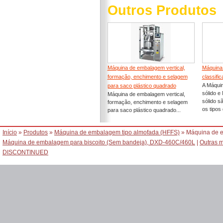
Outros Produtos
Máquina de embalagem vertical,
Máquina 
formação, enchimento e selagem
classifi
A Máqui
para saco plástico quadrado
sólido 
Máquina de embalagem vertical,
sólido s
formação, enchimento e selagem
os tipos 
para saco plástico quadrado...
Início
»
Produtos
»
Máquina de embalagem tipo almofada (HFFS)
» Máquina de e
Máquina de embalagem para biscoito (Sem bandeja), DXD-460C/460L
|
Outras 
DISCONTINUED