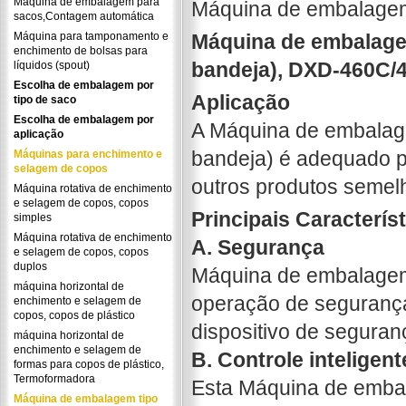
Máquina de embalagem para
Máquina de embalagem
sacos,Contagem automática
Máquina para tamponamento e
Máquina de embalage
enchimento de bolsas para
bandeja), DXD-460C/
líquidos (spout)
Escolha de embalagem por
Aplicação
tipo de saco
Escolha de embalagem por
A Máquina de embalag
aplicação
bandeja) é adequado p
Máquinas para enchimento e
selagem de copos
outros produtos semel
Máquina rotativa de enchimento
e selagem de copos, copos
Principais Caracterís
simples
Máquina rotativa de enchimento
A. Segurança
e selagem de copos, copos
duplos
Máquina de embalagem
máquina horizontal de
operação de segurança
enchimento e selagem de
copos, copos de plástico
dispositivo de seguran
máquina horizontal de
enchimento e selagem de
B. Controle inteligent
formas para copos de plástico,
Termoformadora
Esta Máquina de emba
Máquina de embalagem tipo