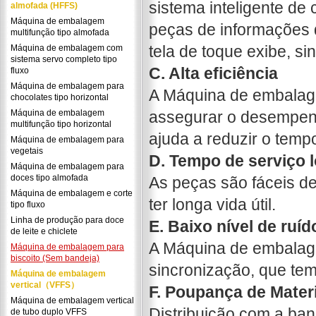
sistema inteligente de
almofada (HFFS)
Máquina de embalagem
peças de informações 
multifunção tipo almofada
tela de toque exibe, sin
Máquina de embalagem com
sistema servo completo tipo
C. Alta eficiência
fluxo
Máquina de embalagem para
A Máquina de embalage
chocolates tipo horizontal
Máquina de embalagem
assegurar o desempenho
multifunção tipo horizontal
ajuda a reduzir o tem
Máquina de embalagem para
vegetais
D. Tempo de serviço 
Máquina de embalagem para
doces tipo almofada
As peças são fáceis d
Máquina de embalagem e corte
ter longa vida útil.
tipo fluxo
Linha de produção para doce
E. Baixo nível de ruíd
de leite e chiclete
A Máquina de embalage
Máquina de embalagem para
biscoito (Sem bandeja)
sincronização, que tem 
Máquina de embalagem
vertical（VFFS）
F. Poupança de Materi
Máquina de embalagem vertical
Distribuição com a ba
de tubo duplo VFFS