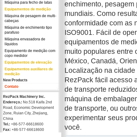
enchimento, pesagem p
Máquina para fecho de latas
Equipamentos de medição
mundiais. Como result
Máquina de pesagem de multi-
cabeças
conformidade com as 
Máquina de enchimento tipo
ISO9001. Fácil de ope
parafuso
Máquina envasadora de
equipamentos de mediç
líquidos
muito populares entre 
Equipamento de medição com
copo medidor
México, Canadá, Orient
Equipamentos de elevação
Localização na cidade 
Equipamentos auxiliares de
medição
RezPack fácil acesso a
New Products
Contato
de transporte reduzido
RezPack Machinery Inc.
máquina de embalagem 
Endereço.:
No.518 Kaifa 2nd
de transporte, ou outr
Road, Economic Development
Zone, Ruian City, Zhejiang,
experimentar seus pro
China
Tel.:
+86-577-66618600
você.
Fax:
+86-577-66618600