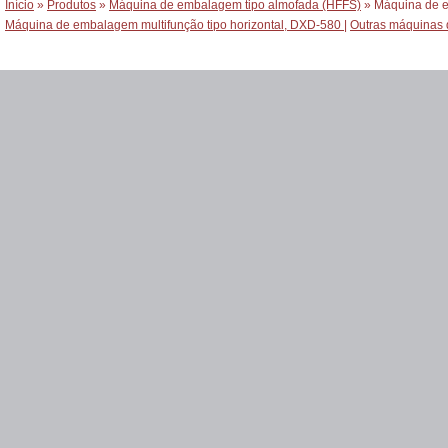
Início
»
Produtos
»
Máquina de embalagem tipo almofada (HFFS)
» Máquina de e
Máquina de embalagem multifunção tipo horizontal, DXD-580
|
Outras máquinas