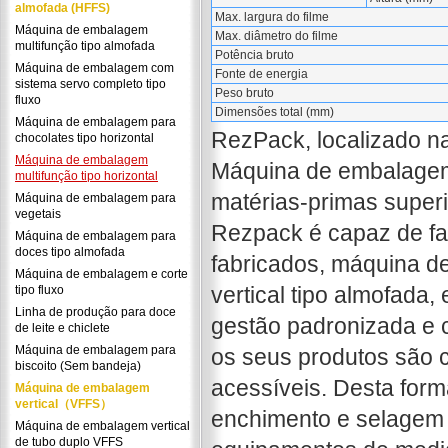
almofada (HFFS)
Max. largura do filme
Máquina de embalagem
Max. diâmetro do filme
multifunção tipo almofada
Potência bruto
Máquina de embalagem com
Fonte de energia
sistema servo completo tipo
Peso bruto
fluxo
Dimensões total (mm)
Máquina de embalagem para
RezPack, localizado na
chocolates tipo horizontal
Máquina de embalagem
Máquina de embalagem m
multifunção tipo horizontal
matérias-primas super
Máquina de embalagem para
vegetais
Rezpack é capaz de fa
Máquina de embalagem para
doces tipo almofada
fabricados, máquina d
Máquina de embalagem e corte
vertical tipo almofada,
tipo fluxo
Linha de produção para doce
gestão padronizada e 
de leite e chiclete
Máquina de embalagem para
os seus produtos são c
biscoito (Sem bandeja)
acessíveis. Desta for
Máquina de embalagem
vertical（VFFS）
enchimento e selagem 
Máquina de embalagem vertical
de tubo duplo VFFS