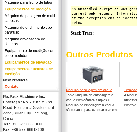
Máquina para fecho de latas
Equipamentos de medição
Máquina de pesagem de multi-
cabeças
Máquina de enchimento tipo
parafuso
Máquina envasadora de
líquidos
Equipamento de medição com
Outros Produtos
copo medidor
Equipamentos de elevação
Equipamentos auxiliares de
medição
New Products
Contato
Máquina de selagem em vácuo
Termose
Tanto Máquina de embalagem a
A Máqui
RezPack Machinery Inc.
vácuo com câmara simples e
atmosfer
Endereço.:
No.518 Kaifa 2nd
Máquina de embalagem a vácuo
controle
Road, Economic Development
são usadas para evacuar o ar em...
Zone, Ruian City, Zhejiang,
China
Tel.:
+86-577-66618600
Fax:
+86-577-66618600