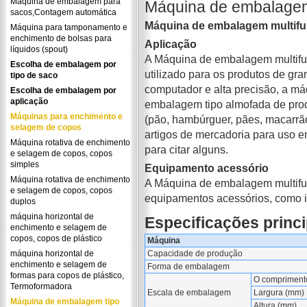
Máquina de embalagem para
Máquina de embalagem 
sacos,Contagem automática
Máquina de embalagem multifun
Máquina para tamponamento e
enchimento de bolsas para
Aplicação
líquidos (spout)
A Máquina de embalagem multifun
Escolha de embalagem por
utilizado para os produtos de gr
tipo de saco
computador e alta precisão, a m
Escolha de embalagem por
aplicação
embalagem tipo almofada de prod
Máquinas para enchimento e
(pão, hambúrguer, pães, macarrão 
selagem de copos
artigos de mercadoria para uso 
Máquina rotativa de enchimento
para citar alguns.
e selagem de copos, copos
simples
Equipamento acessório
Máquina rotativa de enchimento
A Máquina de embalagem multifun
e selagem de copos, copos
equipamentos acessórios, como i
duplos
máquina horizontal de
Especificações princi
enchimento e selagem de
copos, copos de plástico
Máquina
máquina horizontal de
Capacidade de produção
enchimento e selagem de
Forma de embalagem
formas para copos de plástico,
O compriment
Termoformadora
Escala de embalagem
Largura (mm)
Máquina de embalagem tipo
Altura (mm)