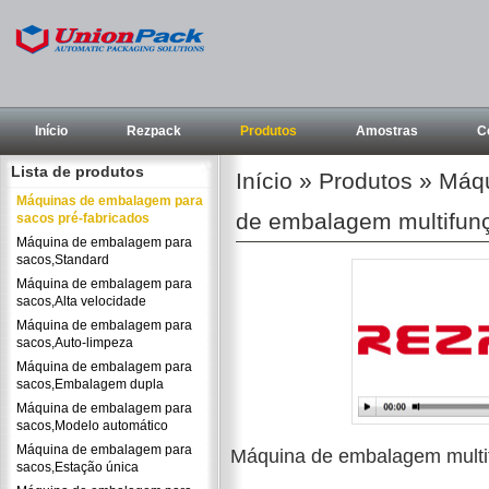
Início
Rezpack
Produtos
Amostras
C
Lista de produtos
Início
»
Produtos
»
Máqu
Máquinas de embalagem para
de embalagem multifunç
sacos pré-fabricados
Máquina de embalagem para
sacos,Standard
Máquina de embalagem para
sacos,Alta velocidade
Máquina de embalagem para
sacos,Auto-limpeza
Máquina de embalagem para
sacos,Embalagem dupla
Máquina de embalagem para
sacos,Modelo automático
Máquina de embalagem para
Máquina de embalagem multif
sacos,Estação única