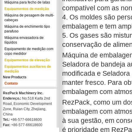
Máquina para fecho de latas
compatível com as no
Equipamentos de medição
Máquina de pesagem de multi-
4. Os moldes são pers
cabeças
embalagem e tem ampl
Máquina de enchimento tipo
parafuso
5. Os gases são mistu
Máquina envasadora de
líquidos
conservação de alimen
Equipamento de medição com
Máquina de embalagem
copo medidor
Equipamentos de elevação
Seladora de bandeja a
Equipamentos auxiliares de
medição
modificada e Seladora
New Products
manter fresco. Para ob
Contato
embalagem com atmosfer
RezPack Machinery Inc.
Endereço.:
No.518 Kaifa 2nd
RezPack, como um dos 
Road, Economic Development
Zone, Ruian City, Zhejiang,
embalagem com atmosf
China
à sua gestão, em cons
Tel.:
+86-577-66618600
Fax:
+86-577-66618600
é prioridade em RezPac