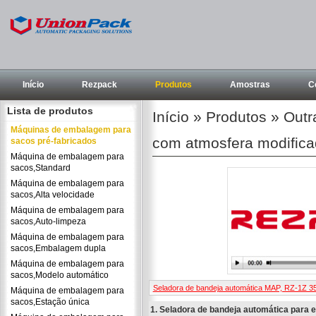
Início
Rezpack
Produtos
Amostras
C
Lista de produtos
Início
»
Produtos
»
Outr
Máquinas de embalagem para
com atmosfera modific
sacos pré-fabricados
Máquina de embalagem para
sacos,Standard
Máquina de embalagem para
sacos,Alta velocidade
Máquina de embalagem para
sacos,Auto-limpeza
Máquina de embalagem para
sacos,Embalagem dupla
Máquina de embalagem para
sacos,Modelo automático
Seladora de bandeja automática MAP, RZ-1Z 3
Máquina de embalagem para
sacos,Estação única
1. Seladora de bandeja automática para