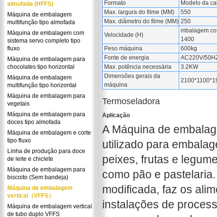
Formato
Modelo da ca
almofada (HFFS)
Max. largura do filme (MM)
550
Máquina de embalagem
Max. diâmetro do filme (MM)
250
multifunção tipo almofada
mbalagem co
Máquina de embalagem com
Velocidade (H)
1400
sistema servo completo tipo
fluxo
Peso máquina
600kg
Fonte de energia
AC220V/50HZ
Máquina de embalagem para
chocolates tipo horizontal
Max. potência necessária
3.2KW
Dimensões gerais da
Máquina de embalagem
2100*1100*1
máquina
multifunção tipo horizontal
Máquina de embalagem para
Termoseladora
vegetais
Máquina de embalagem para
Aplicação
doces tipo almofada
A Máquina de embalag
Máquina de embalagem e corte
tipo fluxo
utilizado para embalag
Linha de produção para doce
peixes, frutas e legum
de leite e chiclete
Máquina de embalagem para
como pão e pastelari
biscoito (Sem bandeja)
modificada, faz os ali
Máquina de embalagem
vertical（VFFS）
instalações de proces
Máquina de embalagem vertical
de tubo duplo VFFS