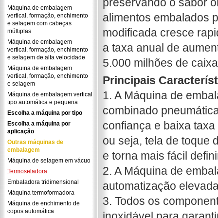
preservando o sabor ori
Máquina de embalagem
alimentos embalados 
vertical, formação, enchimento
e selagem com cabeças
modificada cresce ra
múltiplas
Máquina de embalagem
a taxa anual de aument
vertical, formação, enchimento
e selagem de alta velocidade
5.000 milhões de caixa
Máquina de embalagem
vertical, formação, enchimento
Principais Caracterís
e selagem
1. A Máquina de embal
Máquina de embalagem vertical
tipo automática e pequena
combinado pneumática
Escolha a máquina por tipo
confiança e baixa taxa
Escolha a máquina por
aplicação
ou seja, tela de toqu
Outras máquinas de
embalagem
e torna mais fácil defin
Máquina de selagem em vácuo
2. A Máquina de embal
Termoseladora
Embaladora tridimensional
automatização elevada 
Máquina termoformadora
3. Todos os component
Máquina de enchimento de
copos automática
inoxidável para garant