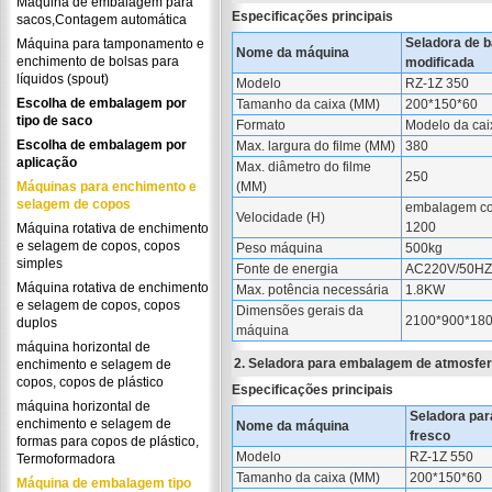
Máquina de embalagem para
Especificações principais
sacos,Contagem automática
Seladora de 
Máquina para tamponamento e
Nome da máquina
enchimento de bolsas para
modificada
líquidos (spout)
Modelo
RZ-1Z 350
Escolha de embalagem por
Tamanho da caixa (MM)
200*150*60
tipo de saco
Formato
Modelo da cai
Escolha de embalagem por
Max. largura do filme (MM)
380
aplicação
Max. diâmetro do filme
250
Máquinas para enchimento e
(MM)
selagem de copos
embalagem co
Velocidade (H)
1200
Máquina rotativa de enchimento
e selagem de copos, copos
Peso máquina
500kg
simples
Fonte de energia
AC220V/50HZ 
Máquina rotativa de enchimento
Max. potência necessária
1.8KW
e selagem de copos, copos
Dimensões gerais da
2100*900*180
duplos
máquina
máquina horizontal de
2. Seladora para embalagem de atmosfer
enchimento e selagem de
copos, copos de plástico
Especificações principais
máquina horizontal de
Seladora par
enchimento e selagem de
Nome da máquina
fresco
formas para copos de plástico,
Modelo
RZ-1Z 550
Termoformadora
Tamanho da caixa (MM)
200*150*60
Máquina de embalagem tipo