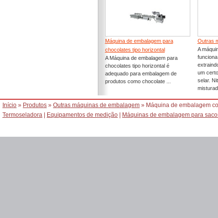
Máquina de embalagem para
Outras 
A máqui
chocolates tipo horizontal
funciona
A Máquina de embalagem para
extraind
chocolates tipo horizontal é
um certo
adequado para embalagem de
selar. N
produtos como chocolate ...
misturad
Início
»
Produtos
»
Outras máquinas de embalagem
» Máquina de embalagem co
Termoseladora
|
Equipamentos de medição
|
Máquinas de embalagem para sacos