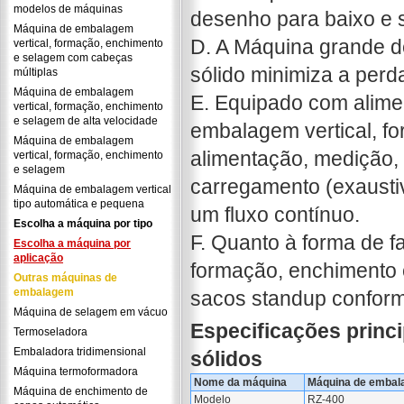
modelos de máquinas
desenho para baixo e s
Máquina de embalagem
D. A Máquina grande 
vertical, formação, enchimento
e selagem com cabeças
sólido minimiza a perd
múltiplas
Máquina de embalagem
E. Equipado com alime
vertical, formação, enchimento
e selagem de alta velocidade
embalagem vertical, f
Máquina de embalagem
alimentação, medição,
vertical, formação, enchimento
e selagem
carregamento (exausti
Máquina de embalagem vertical
tipo automática e pequena
um fluxo contínuo.
Escolha a máquina por tipo
F. Quanto à forma de f
Escolha a máquina por
aplicação
formação, enchimento 
Outras máquinas de
embalagem
sacos standup conform
Máquina de selagem em vácuo
Especificações princ
Termoseladora
Embaladora tridimensional
sólidos
Máquina termoformadora
Nome da máquina
Máquina de embala
Máquina de enchimento de
Modelo
RZ-400