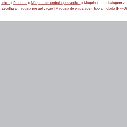
Início
»
Produtos
»
Máquina de embalagem vertical
» Máquina de embalagem verti
Escolha a máquina por aplicação
|
Máquina de embalagem tipo almofada (HFFS)