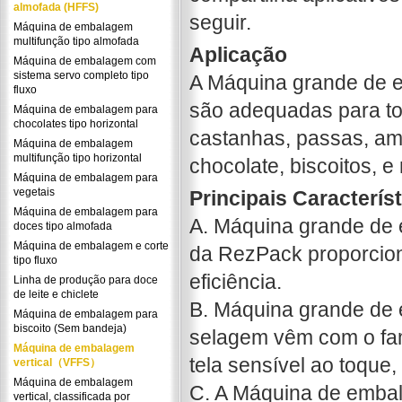
almofada (HFFS)
seguir.
Máquina de embalagem
multifunção tipo almofada
Aplicação
Máquina de embalagem com
sistema servo completo tipo
A Máquina grande de 
fluxo
são adequadas para tod
Máquina de embalagem para
chocolates tipo horizontal
castanhas, passas, ame
Máquina de embalagem
multifunção tipo horizontal
chocolate, biscoitos, e
Máquina de embalagem para
vegetais
Principais Caracterís
Máquina de embalagem para
A. Máquina grande de
doces tipo almofada
Máquina de embalagem e corte
da RezPack proporciona
tipo fluxo
eficiência.
Linha de produção para doce
de leite e chiclete
B. Máquina grande de 
Máquina de embalagem para
biscoito (Sem bandeja)
selagem vêm com o fa
Máquina de embalagem
tela sensível ao toque, 
vertical（VFFS）
Máquina de embalagem
C. A Máquina de embala
vertical, classificada por