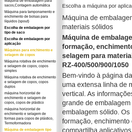
Máquina de embalagem para
Escolha a máquina por aplic
sacos,Contagem automática
Máquina para tamponamento e
Máquina de embalagem 
enchimento de bolsas para
líquidos (spout)
materiais sólidos
Escolha de embalagem por
tipo de saco
Máquina de embalagem
Escolha de embalagem por
aplicação
formação, enchiment
Máquinas para enchimento e
selagem para materiai
selagem de copos
Máquina rotativa de enchimento
RZ-400/500/900/1050
e selagem de copos, copos
simples
Bem-vindo à página d
Máquina rotativa de enchimento
e selagem de copos, copos
uma extensa linha de
duplos
vertical. As informaçõe
máquina horizontal de
enchimento e selagem de
grande de embalagem 
copos, copos de plástico
máquina horizontal de
embalagem sólido. Os 
enchimento e selagem de
formas para copos de plástico,
formação, enchimento 
Termoformadora
compartilha aplicativos
Máquina de embalagem tipo