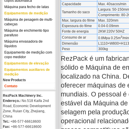
copos automática
Capacidade
Max. 40sacos/min
Máquina para fecho de latas
Largura: 50-150m
Tamanho do saco
Equipamentos de medição
Comprimento: 80-
Máquina de pesagem de multi-
Max. largura do filme
Max. 320mm
cabeças
Espessura do filme
0.04-0.09mm
Máquina de enchimento tipo
Fonte de energia
2KW 220V 50HZ
parafuso
3
Consumo de ar
0.8Mpa 0.25m
/min
Máquina envasadora de
Dimensão
L1110×W800×H11
líquidos
Peso
300kg
Equipamento de medição com
RezPack é um fabrican
copo medidor
Equipamentos de elevação
sólido e Máquina de e
Equipamentos auxiliares de
medição
localizado na China. 
New Products
oferecer máquinas de e
Contato
mundiais. O pessoal é
RezPack Machinery Inc.
Endereço.:
No.518 Kaifa 2nd
estável da Máquina de
Road, Economic Development
selagem pela produção
Zone, Ruian City, Zhejiang,
China
operacional relacionado
Tel.:
+86-577-66618600
Fax:
+86-577-66618600