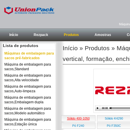
Máquina
Início
Rezpack
Produtos
Amostras
C
Lista de produtos
Início
»
Produtos
»
Máqu
Máquinas de embalagem para
vertical, formação, enc
sacos pré-fabricados
Máquina de embalagem para
sacos,Standard
Máquina de embalagem para
sacos,Alta velocidade
Máquina de embalagem para
sacos,Auto-limpeza
Máquina de embalagem para
sacos,Embalagem dupla
Máquina de embalagem para
sacos,Modelo automático
Sólido 400-1050
Sólido K4290
Máquina de embalagem para
sacos,Estação única
Pó F240
Pó F350C