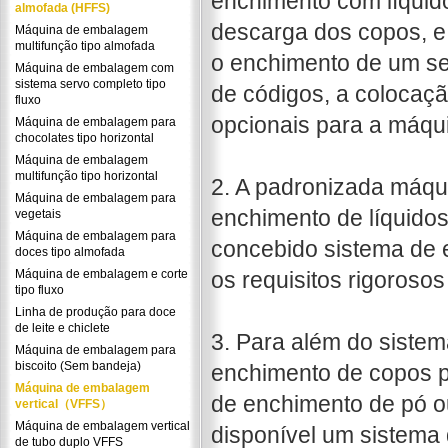
enchimento com líquido
almofada (HFFS)
descarga dos copos, e 
Máquina de embalagem
multifunção tipo almofada
o enchimento de um se
Máquina de embalagem com
sistema servo completo tipo
de códigos, a colocaç
fluxo
opcionais para a máqu
Máquina de embalagem para
chocolates tipo horizontal
Máquina de embalagem
multifunção tipo horizontal
2. A padronizada máqu
Máquina de embalagem para
enchimento de líquido
vegetais
Máquina de embalagem para
concebido sistema de 
doces tipo almofada
Máquina de embalagem e corte
os requisitos rigorosos
tipo fluxo
Linha de produção para doce
de leite e chiclete
3. Para além do siste
Máquina de embalagem para
biscoito (Sem bandeja)
enchimento de copos p
Máquina de embalagem
de enchimento de pó o
vertical（VFFS）
Máquina de embalagem vertical
disponível um sistema
de tubo duplo VFFS