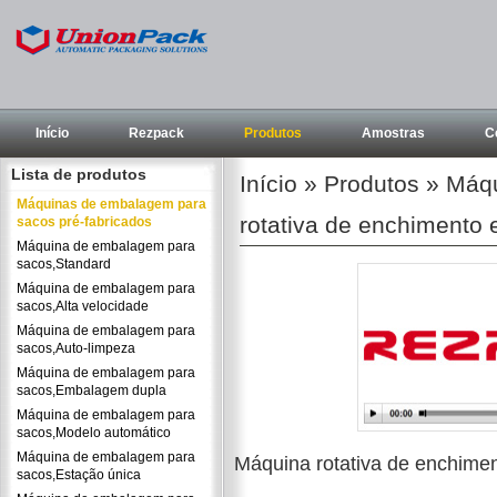
Início
Rezpack
Produtos
Amostras
C
Lista de produtos
Início
»
Produtos
»
Máqu
Máquinas de embalagem para
rotativa de enchimento
sacos pré-fabricados
Máquina de embalagem para
sacos,Standard
Máquina de embalagem para
sacos,Alta velocidade
Máquina de embalagem para
sacos,Auto-limpeza
Máquina de embalagem para
sacos,Embalagem dupla
Máquina de embalagem para
sacos,Modelo automático
Máquina de embalagem para
Máquina rotativa de enchime
sacos,Estação única