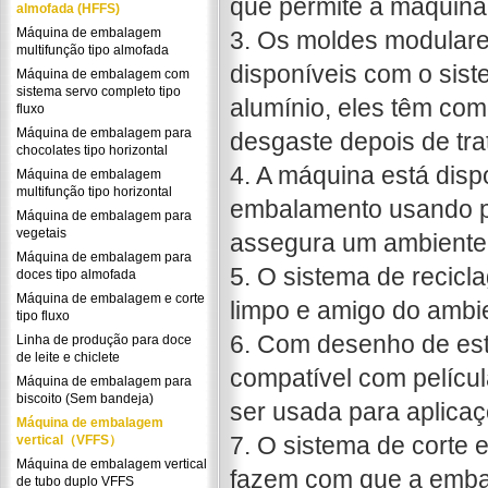
que permite a máquina 
almofada (HFFS)
Máquina de embalagem
3. Os moldes modulare
multifunção tipo almofada
disponíveis com o siste
Máquina de embalagem com
sistema servo completo tipo
alumínio, eles têm como
fluxo
Máquina de embalagem para
desgaste depois de tr
chocolates tipo horizontal
4. A máquina está disp
Máquina de embalagem
multifunção tipo horizontal
embalamento usando pel
Máquina de embalagem para
vegetais
assegura um ambiente 
Máquina de embalagem para
5. O sistema de recicl
doces tipo almofada
Máquina de embalagem e corte
limpo e amigo do ambi
tipo fluxo
6. Com desenho de est
Linha de produção para doce
de leite e chiclete
compatível com pelícu
Máquina de embalagem para
biscoito (Sem bandeja)
ser usada para aplicaç
Máquina de embalagem
7. O sistema de corte
vertical（VFFS）
Máquina de embalagem vertical
fazem com que a embal
de tubo duplo VFFS