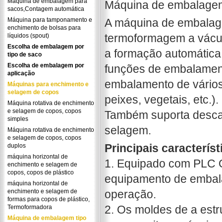
Máquina de embalagem para
Máquina de embalage
sacos,Contagem automática
Máquina para tamponamento e
A máquina de embala
enchimento de bolsas para
termoformagem a vác
líquidos (spout)
Escolha de embalagem por
a formação automática
tipo de saco
Escolha de embalagem por
funções de embalament
aplicação
embalamento de vários 
Máquinas para enchimento e
selagem de copos
peixes, vegetais, etc.)
Máquina rotativa de enchimento
e selagem de copos, copos
Também suporta desc
simples
selagem.
Máquina rotativa de enchimento
e selagem de copos, copos
Principais característ
duplos
máquina horizontal de
1. Equipado com PLC O
enchimento e selagem de
copos, copos de plástico
equipamento de embala
máquina horizontal de
enchimento e selagem de
operação.
formas para copos de plástico,
2. Os moldes de a estr
Termoformadora
Máquina de embalagem tipo