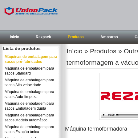
Início
Rezpack
Produtos
Amostras
C
Lista de produtos
Início
»
Produtos
»
Outr
Máquinas de embalagem para
termoformagem a vácu
sacos pré-fabricados
Máquina de embalagem para
sacos,Standard
Máquina de embalagem para
sacos,Alta velocidade
Máquina de embalagem para
sacos,Auto-limpeza
Máquina de embalagem para
sacos,Embalagem dupla
Máquina de embalagem para
sacos,Modelo automático
Máquina de embalagem para
Máquina termoformadora
sacos,Estação única