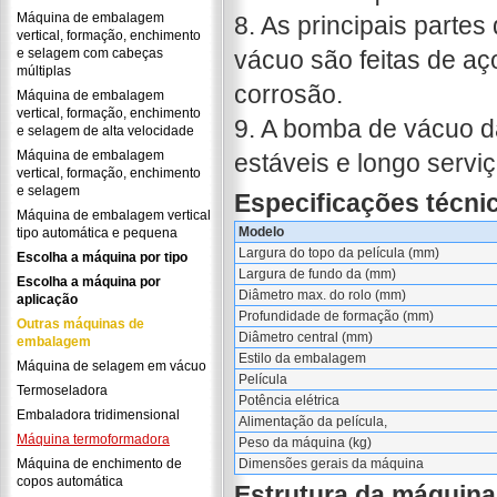
Máquina de embalagem
8. As principais part
vertical, formação, enchimento
e selagem com cabeças
vácuo são feitas de aço
múltiplas
corrosão.
Máquina de embalagem
vertical, formação, enchimento
9. A bomba de vácuo
e selagem de alta velocidade
Máquina de embalagem
estáveis e longo serviço
vertical, formação, enchimento
e selagem
Especificações técni
Máquina de embalagem vertical
Modelo
tipo automática e pequena
Largura do topo da película (mm)
Escolha a máquina por tipo
Largura de fundo da (mm)
Escolha a máquina por
Diâmetro max. do rolo (mm)
aplicação
Profundidade de formação (mm)
Outras máquinas de
Diâmetro central (mm)
embalagem
Estilo da embalagem
Máquina de selagem em vácuo
Película
Termoseladora
Potência elétrica
Embaladora tridimensional
Alimentação da película,
Máquina termoformadora
Peso da máquina (kg)
Máquina de enchimento de
Dimensões gerais da máquina
copos automática
Estrutura da máquina