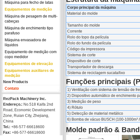
Máquina para fecho de latas
Corpo principal da máquina
Equipamentos de medição
Material do molde
Máquina de pesagem de multi-
cabeças
Tamanho do molde
Máquina de enchimento tipo
Corrente
parafuso
Rolo do topo da película
Máquina envasadora de
Rolo do fundo da película
líquidos
Código da impressora
Equipamento de medição com
Sistema de corte
copo medidor
Dispositivo de corte
Equipamentos de elevação
Transportador de descarga
Equipamentos auxiliares de
Sistema de reciclagem sucata/lixo
medição
Funções principais (
New Products
Contato
1) Ventilação com sistema de tensão de fr
2) Dispositivo automático de enchimento pa
RezPack Machinery Inc.
3) Medição de peso
Endereço.:
No.518 Kaifa 2nd
4) Rótulo
Road, Economic Development
5) Detecção de material metálico
Zone, Ruian City, Zhejiang,
6) Bomba de vácuo BUSCH (100-1000m³ /hr
China
Tel.:
+86-577-66618600
Molde padrão & Band
Fax:
+86-577-66618600