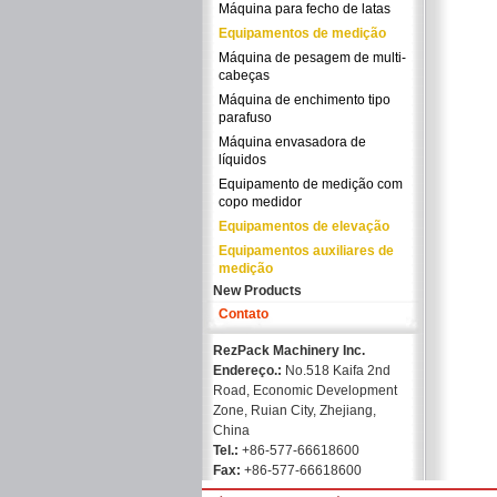
Máquina para fecho de latas
Equipamentos de medição
Máquina de pesagem de multi-
cabeças
Máquina de enchimento tipo
parafuso
Máquina envasadora de
líquidos
Equipamento de medição com
copo medidor
Equipamentos de elevação
Equipamentos auxiliares de
medição
New Products
Contato
RezPack Machinery Inc.
Endereço.:
No.518 Kaifa 2nd
Road, Economic Development
Zone, Ruian City, Zhejiang,
China
Tel.:
+86-577-66618600
Fax:
+86-577-66618600