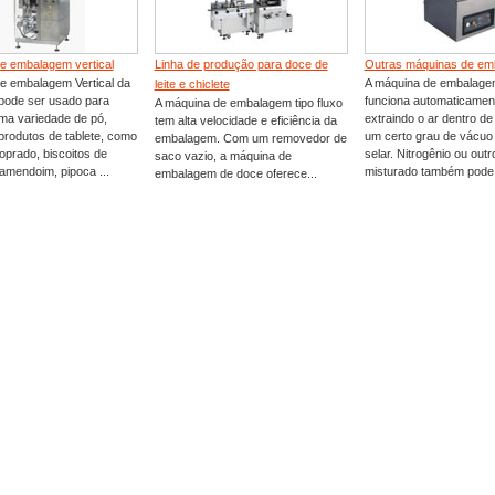
e embalagem vertical
Linha de produção para doce de
Outras máquinas de e
e embalagem Vertical da
A máquina de embalage
leite e chiclete
ode ser usado para
funciona automaticamen
A máquina de embalagem tipo fluxo
ma variedade de pó,
extraindo o ar dentro d
tem alta velocidade e eficiência da
produtos de tablete, como
um certo grau de vácuo
embalagem. Com um removedor de
oprado, biscoitos de
selar. Nitrogênio ou outr
saco vazio, a máquina de
amendoim, pipoca ...
misturado também pode s
embalagem de doce oferece...