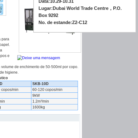
Data:
10.29-10.31
Lugar:
Dubai World Trade Centre，P.O.
Box 9292
No. de estande:
Z2-C12
a para
papel.
 a
opos e
m volume de enchimento de 50-500ml por copo.
de higiene.
stico
D
SKB-10D
 copos/min
60-120 copos/min
9kW
min
1.2m³/min
g
1600kg