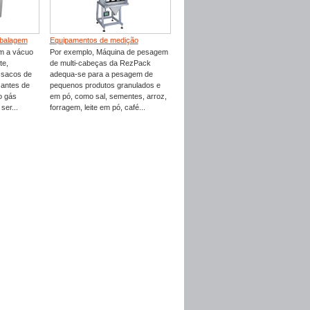
mbalagem
Equipamentos de medição
m a vácuo
Por exemplo, Máquina de pesagem
te,
de multi-cabeças da RezPack
e sacos de
adequa-se para a pesagem de
 antes de
pequenos produtos granulados e
o gás
em pó, como sal, sementes, arroz,
er...
forragem, leite em pó, café...