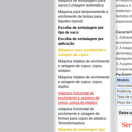
A máquina
Máquina de embalagem para
sacos,Contagem automática
plástico 
materiais 
Máquina para tamponamento e
bebidas de
enchimento de bolsas para
líquidos (spout)
especiaria
Escolha de embalagem por
Caracterí
tipo de saco
1. Adequa
Escolha de embalagem por
enchiment
aplicação
2. A máqu
Máquinas para enchimento e
alimentaç
selagem de copos
transport
Máquina rotativa de enchimento
3. A padr
e selagem de copos, copos
O especia
simples
Parâmetr
Máquina rotativa de enchimento
Modelo
e selagem de copos, copos
Velocida
duplos
Potência
máquina horizontal de
Taxa de 
enchimento e selagem de
copos, copos de plástico
Peso da 
máquina horizontal de
Deixe 
enchimento e selagem de
formas para copos de plástico,
Termoformadora
Máquina de embalagem tipo