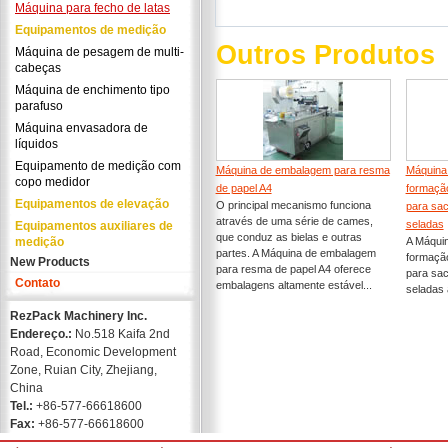
Máquina para fecho de latas
Equipamentos de medição
Outros Produtos
Máquina de pesagem de multi-
cabeças
Máquina de enchimento tipo
parafuso
Máquina envasadora de
líquidos
Equipamento de medição com
Máquina de embalagem para resma
Máquina 
copo medidor
de papel A4
formaçã
Equipamentos de elevação
O principal mecanismo funciona
para sac
através de uma série de cames,
seladas
Equipamentos auxiliares de
que conduz as bielas e outras
medição
A Máquin
partes. A Máquina de embalagem
formaçã
New Products
para resma de papel A4 oferece
para sac
Contato
embalagens altamente estável...
seladas 
RezPack Machinery Inc.
Endereço.:
No.518 Kaifa 2nd
Road, Economic Development
Zone, Ruian City, Zhejiang,
China
Tel.:
+86-577-66618600
Fax:
+86-577-66618600