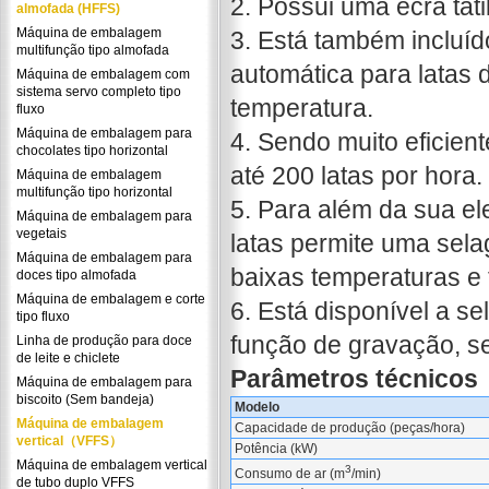
2. Possui uma ecrã tát
almofada (HFFS)
Máquina de embalagem
3. Está também incluíd
multifunção tipo almofada
automática para latas 
Máquina de embalagem com
sistema servo completo tipo
temperatura.
fluxo
Máquina de embalagem para
4. Sendo muito eficien
chocolates tipo horizontal
até 200 latas por hora.
Máquina de embalagem
multifunção tipo horizontal
5. Para além da sua e
Máquina de embalagem para
vegetais
latas permite uma sel
Máquina de embalagem para
baixas temperaturas e
doces tipo almofada
Máquina de embalagem e corte
6. Está disponível a s
tipo fluxo
função de gravação, se 
Linha de produção para doce
de leite e chiclete
Parâmetros técnicos
Máquina de embalagem para
biscoito (Sem bandeja)
Modelo
Máquina de embalagem
Capacidade de produção (peças/hora)
vertical（VFFS）
Potência (kW)
Máquina de embalagem vertical
3
Consumo de ar (m
/min)
de tubo duplo VFFS