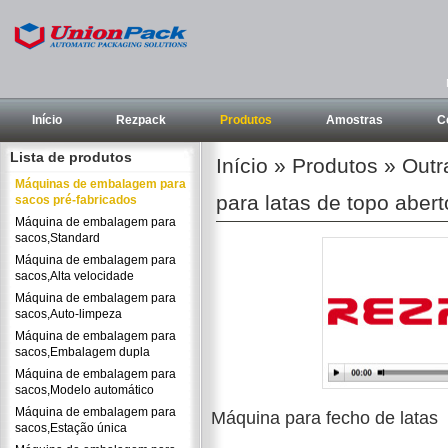
Início
Rezpack
Produtos
Amostras
C
Lista de produtos
Início
»
Produtos
»
Outr
Máquinas de embalagem para
para latas de topo abert
sacos pré-fabricados
Máquina de embalagem para
sacos,Standard
Máquina de embalagem para
sacos,Alta velocidade
Máquina de embalagem para
sacos,Auto-limpeza
Máquina de embalagem para
sacos,Embalagem dupla
Máquina de embalagem para
sacos,Modelo automático
Máquina de embalagem para
Máquina para fecho de latas
sacos,Estação única