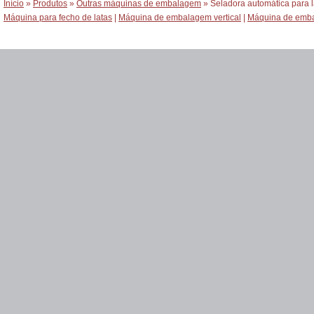
Início
»
Produtos
»
Outras máquinas de embalagem
» Seladora automática para l
Máquina para fecho de latas
|
Máquina de embalagem vertical
|
Máquina de emba